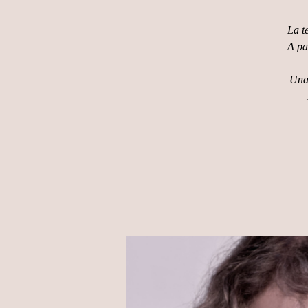
La t
A pa
Una