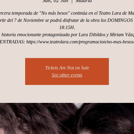
Sun, 02 Jan
  |  
Madrid
ercera temporada de "No más besos" continúa en el Teatro Lara de Ma
rtir del 7 de Noviembre se podrá disfrutar de la obra los DOMINGOS 
18:15H.
 historia emocionante protagonizada por Lara Dibildos y Miriam Vázq
ENTRADAS: https://www.teatrolara.com/programacion/no-mas-besos
Tickets Are Not on Sale
See other events