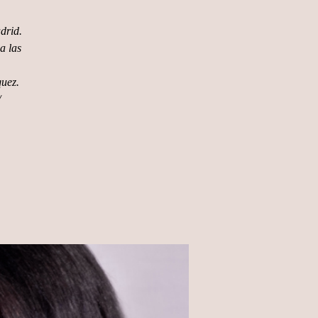
drid.
a las
uez.
/