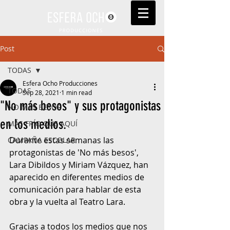
Post
TODAS
Esfera Ocho Producciones
TODAS
Sep 28, 2021
1 min read
"No más besos" y sus protagonistas
NO MÁS BESOS
en los medios.
MÁS FRÍO QUE AQUÍ
Durante estas semanas las 
CAMPAÑA ESCOLAR
protagonistas de 'No más besos', 
Lara Dibildos y Miriam Vázquez, han 
aparecido en diferentes medios de 
comunicación para hablar de esta 
obra y la vuelta al Teatro Lara.
Gracias a todos los medios que nos 